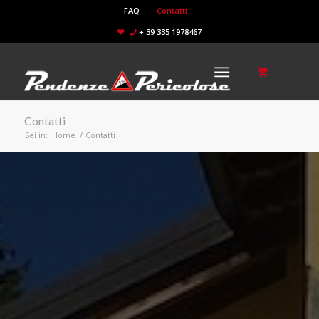
FAQ
Contatti
+ 39 335 1978467
Contatti
Sei in:
Home
/
Contatti