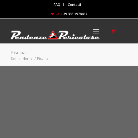
FAQ
Contatti
+ 39 335 1978467
Piscina
Sei in:
Home
/
Piscina